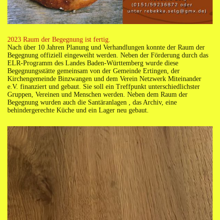
2023 Raum der Begegnung ist fertig.
Nach über 10 Jahren Planung und Verhandlungen konnte der Raum der
Begegnung offiziell eingeweiht werden. Neben der Förderung durch das
ELR-Programm des Landes Baden-Württemberg wurde diese
Begegnungsstätte gemeinsam von der Gemeinde Ertingen, der
Kirchengemeinde Binzwangen und dem Verein Netzwerk Miteinander
e.V. finanziert und gebaut. Sie soll ein Treffpunkt unterschiedlichster
Gruppen, Vereinen und Menschen werden. Neben dem Raum der
Begegnung wurden auch die Santäranlagen , das Archiv, eine
behindergerechte Küche und ein Lager neu gebaut.